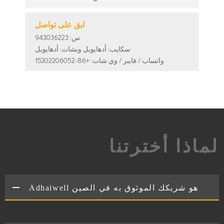
ابق على تواصل
س: 943036223
سكايب: أدهايويل ويشات: أدهايويل
واتساب / فايبر / وي شات: +86-15302206052
لماذا أخترتنا
Adhaiwell هو شريكك الموثوق به في الصين