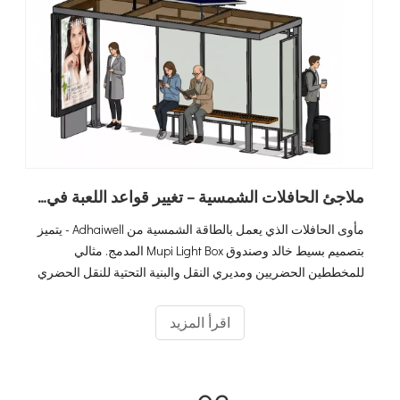
ملاجئ الحافلات الشمسية – تغيير قواعد اللعبة في مجال النقل الحضري
مأوى الحافلات الذي يعمل بالطاقة الشمسية من Adhaiwell - يتميز
بتصميم بسيط خالد وصندوق Mupi Light Box المدمج. مثالي
للمخططين الحضريين ومديري النقل والبنية التحتية للنقل الحضري
المحسنة.
اقرأ المزيد