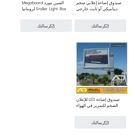
صندوق إضاءة إعلاني ضخم
الصين مورد Megaboard
ديناميكي أو ثابت خارجي
Sroller Light Box لرومانيا
رسالتك
رسالتك
صندوق إضاءة LED للإعلان
الضخم للتمرير في الهواء
الطلق
رسالتك