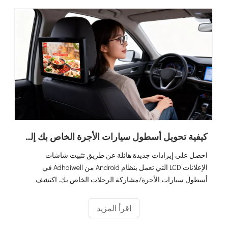
كيفية تحويل أسطول سيارات الأجرة الخاص بك إلى صانع أموال عن طريق شاشات إعلانات LCD التي تعمل بنظام Android (الدليل النهائي لعام 2026)
احصل على إيرادات جديدة هائلة عن طريق تثبيت شاشات
الإعلانات LCD التي تعمل بنظام Android من Adhaiwell في
أسطول سيارات الأجرة/مشاركة الرحلات الخاص بك. اكتشف
بطاقة SIM 4G والحل الذي يدعم نظام تحديد المواقع العالمي
(GPS) للوسائط المستهدفة داخل السيارة.
اقرأ المزيد