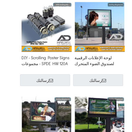
لوحة الإعلانات الرقمية
DIY - Scrolling Poster Signs
لصندوق الضوء المتحرك
- SPDE HW 120A مجموعات
التمرير لمدة 6 م × 3 م
رسالتك
رسالتك