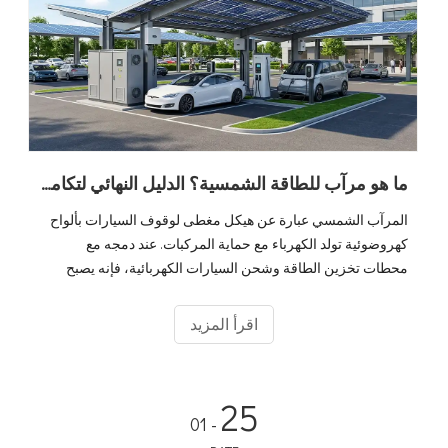
ما هو مرآب للطاقة الشمسية؟ الدليل النهائي لتكامل الشحن الكهروضوئي والتخزين والمركبات الكهربائية
المرآب الشمسي عبارة عن هيكل مغطى لوقوف السيارات بألواح
كهروضوئية تولد الكهرباء مع حماية المركبات. عند دمجه مع
محطات تخزين الطاقة وشحن السيارات الكهربائية، فإنه يصبح
نظامًا بيئيًا كاملاً 'تخزين وشحن الطاقة الشمسية' يحول أماكن ركن
السيارات الخاملة إلى أصول طاقة مدرة للدخل. مع وصول مبيعات
اقرأ المزيد
السيارات الكهربائية العالمية إلى 20 مليونًا في عام 2025 ومن
المتوقع أن ينمو سوق مرآب السيارات بالطاقة الشمسية بمعدل
نمو سنوي مركب 10.6% ليصل إلى 2.67 مليار دولار بحلول عام
25
2034، أصبحت الحلول المتكاملة بسرعة هي المعيار للبنية التحتية
- 01
للشحن التجاري والعامة.