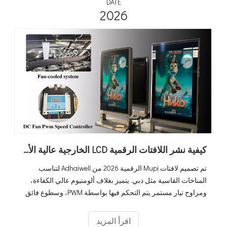
DATE
2026
كيفية نشر اللافتات الرقمية LCD الخارجية عالية الأداء في ظل حرارة شديدة تصل إلى 60 درجة مئوية في دبي
تم تصميم لافتات Mupi الرقمية 2026 من Adhaiwell لتناسب
المناخات القاسية مثل دبي. يتميز بغلاف ألومنيوم عالي الكفاءة،
ومراوح تيار مستمر يتم التحكم فيها بواسطة PWM، وسطوع فائق
يبلغ 3000 شمعة في المتر المربع، ويظل نظامنا يعمل بكامل
طاقته حتى عند درجات الحرارة المحيطة التي تصل إلى 60 درجة
اقرأ المزيد