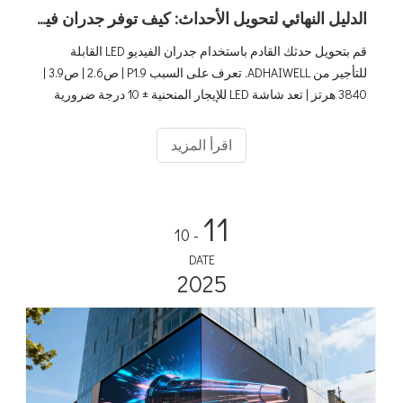
الدليل النهائي لتحويل الأحداث: كيف توفر جدران فيديو LED للإيجار المعيارية من ADHAIWELL مرئيات لا تُنسى
قم بتحويل حدثك القادم باستخدام جدران الفيديو LED القابلة
للتأجير من ADHAIWELL. تعرف على السبب P1.9 | ص2.6 | ص3.9 |
3840 هرتز | تعد شاشة LED للإيجار المنحنية ± 10 درجة ضرورية
للعروض المرئية الاحترافية والمذهلة.
اقرأ المزيد
11
- 10
DATE
2025