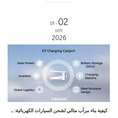
مئوية. إنه حل 'التوصيل والتشغيل' الحقيقي مع نظام إدارة المحتوى
السحابي 4G المدمج - كل ما تحتاجه هو الأساس والقوة.
02
- 01
DATE
2026
كيفية بناء مرآب مثالي لشحن السيارات الكهربائية: دليل لتخصيص مرآب السيارات مع Adhaiwell China