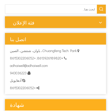
فئة الإعلان
اتصل بنا
Chuangfeng Tech Park، باوان، شنتشن، الصين

+8613926189820; +8615302206052

adhaiwell@adhaiwell.com
943036223

أدهايويل

+8615302206052

شهادة