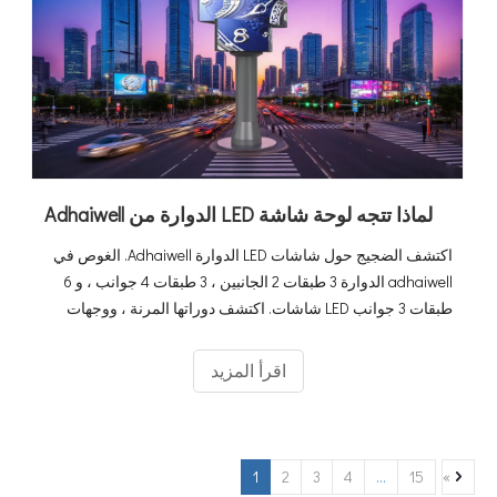
لماذا تتجه لوحة شاشة LED الدوارة من Adhaiwell
اكتشف الضجيج حول شاشات LED الدوارة Adhaiwell. الغوص في
adhaiwell الدوارة 3 طبقات 2 الجانبين ، 3 طبقات 4 جوانب ، و 6
طبقات 3 جوانب LED شاشات. اكتشف دوراتها المرنة ، ووجهات
نظر مذهلة بزاوية 360 درجة ، وكيفية تحويل المساحات من مراكز
التسوق إلى الملاعب.
اقرأ المزيد
1
2
3
4
...
15
»