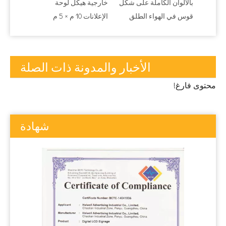
ان
بالألوان الكاملة على شكل
خارجية هيكل لوحة
قوس في الهواء الطلق
الإعلانات 10 م × 5 م
الأخبار والمدونة ذات الصلة
محتوى فارغ!
شهادة