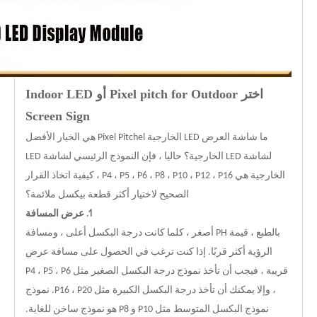
اختر Pixel pitch for Outdoor أو Indoor LED
Screen Sign
ما شاشة العرض LED الخارجية Pixel Pitchel هي الخيار الأفضل
لشاشة LED الخارجية؟ حاليا ، فإن النموذج الرئيسي لشاشة LED
الخارجية هي P4 ، P5 ، P6 ، P8 ، P10 ، P12 ، P16 ، كيفية اتخاذ القرار
الصحيح لاختيار أكثر قطعة بيكسل ملائمة؟
1. عرض المسافة
بالطبع ، قيمة PH أصغر ، كلما كانت درجة البكسل أعلى ، ومسافة
الرؤية أكثر قربًا. إذا كنت ترغب في الحصول على مسافة عرض
قريبة ، فيجب أن تأخذ نموذج درجة البكسل الصغير مثل P4 ، P5 ، P6
، وإلا يمكنك أن تأخذ درجة البكسل الكبيرة مثل P16 ، P20. نموذج
نموذج البكسل المتوسط ​​مثل P10 و P8 هو نموذج ساخن للغاية.