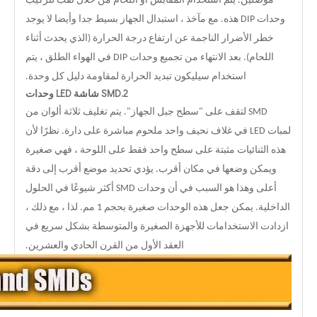
موصلين. يتم استخدام المقابس أو اللحام من خلال ثقب لتركيب
وحدات DIP هذه. مع مآخذ ، استبدال الجهاز بسيط جدا وأيضا لا يوجد
خطر الأضرار الناجمة عن ارتفاع درجة الحرارة (الذي يحدث أثناء
اللحام). بعد الانتهاء من تجميع وحدات DIP في الهواء الطلق ، يتم
استخدام سيليكون تبديد الحرارة لمقاومة دليل كل وحدة.
2.SMD شاشة LED وحدات
SMD لتقف على "سطح جبل الجهاز".
يتم تغليف ثلاثة ألوان من
لمبات LED في غلاف نحيف واحد ملحوم مباشرة على دارة. نظرًا لأن
هذه الثنائيات مثبتة على سطح واحد فقط على اللوحة ، فهي صغيرة
ويمكن وضعها في مكان أقرب. يؤدي تحديد موضع أقرب إلى دقة
أعلى وهذا هو السبب في أن وحدات SMD أكثر شيوعًا في الحلول
الداخلية. يمكن جعل هذه الوحدات صغيرة بحجم 1 مم. لذا ، مع ذلك ،
ازدادت الاستخدامات للأجهزة الصغيرة والمتوسطة بشكل سريع في
العقد الأول من القرن الحادي والعشرين.