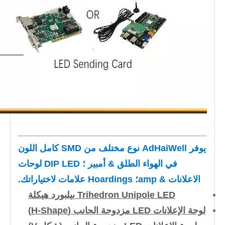
يوفر AdHaiWell نوع مختلف من SMD كامل اللون
في الهواء الطلق & أمبير ؛ DIP LED لوحات
الاعلانات & amp؛ Hoardings علامات لاختياراتك.
Trihedron Unipole LED بيلبورد هيكلة
لوحة الإعلانات LED مزدوجة الجانب (H-Shape)