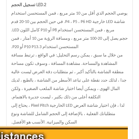
2.LED تسجيل الحجم
يوصي الحجم الذي أقل من 10 متر مربع ، فمن المستحسن استخدام
شاشة LED خارجية P4 ، P5 ، P6 HD. في حين الحجم بين 10-20 قدم
مربع ، فمن المستحسن استخدام P8 أو P10 كامل اللون LED.
حجم يصل إلى 20-100 متر مربع ، ومسافة الرؤية من 10 أمتار ، فمن
المستحسن استخدام P10 P13.3 أو P20.
من خلال ما سبق ، يمكن رسم التحليل: في الواقع ، ترتبط مسافة
المشاهدة والمساحة. مشاهدة المسافة ، وسوف تكون مساحة
منطقة الشاشة بالتأكيد أكبر ، ثم متطلبات دقة العرض ليست عالية
جدا ، لذلك حدد نقطة على تباعد الأسطر من الشاشة ، بالطبع ، لديك
المال الهوى ، ويمكن أيضا اختيار شاشة الملعب الصغيرة ، ولكن
التكلفة أعلى من ذلك بكثير ، ليست جديرة بالاهتمام.
لذا ، فإن اختيار شاشة العرض LED الخارجية Pixel Pitch ، يحتاج إلى
متطلباتك الفعلية ، بالإضافة إلى الحجم الشامل للشاشة ونوع
السكن والميزانية. الأنسب هو الأفضل.