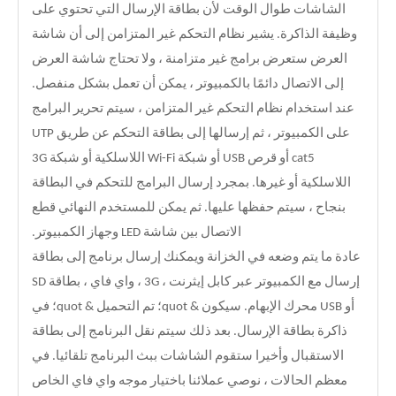
الشاشات طوال الوقت لأن بطاقة الإرسال التي تحتوي على
وظيفة الذاكرة. يشير نظام التحكم غير المتزامن إلى أن شاشة
العرض ستعرض برامج غير متزامنة ، ولا تحتاج شاشة العرض
إلى الاتصال دائمًا بالكمبيوتر ، يمكن أن تعمل بشكل منفصل.
عند استخدام نظام التحكم غير المتزامن ، سيتم تحرير البرامج
على الكمبيوتر ، ثم إرسالها إلى بطاقة التحكم عن طريق UTP
cat5 أو قرص USB أو شبكة Wi-Fi اللاسلكية أو شبكة 3G
اللاسلكية أو غيرها. بمجرد إرسال البرامج للتحكم في البطاقة
بنجاح ، سيتم حفظها عليها. ثم يمكن للمستخدم النهائي قطع
الاتصال بين شاشة LED وجهاز الكمبيوتر.
عادة ما يتم وضعه في الخزانة ويمكنك إرسال برنامج إلى بطاقة
إرسال مع الكمبيوتر عبر كابل إيثرنت ، 3G ، واي فاي ، بطاقة SD
أو USB محرك الإبهام. سيكون & quot؛ تم التحميل & quot؛ في
ذاكرة بطاقة الإرسال. بعد ذلك سيتم نقل البرنامج إلى بطاقة
الاستقبال وأخيرا ستقوم الشاشات ببث البرنامج تلقائيا. في
معظم الحالات ، نوصي عملائنا باختيار موجه واي فاي الخاص