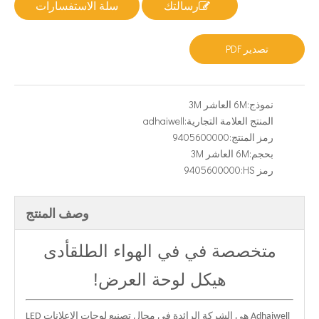
رسالتك
سلة الاستفسارات
تصدير PDF
نموذج:
6M العاشر 3M
المنتج العلامة التجارية:
adhaiwell
رمز المنتج:
9405600000
بحجم:
6M العاشر 3M
رمز HS:
9405600000
وصف المنتج
متخصصة في في الهواء الطلق
أدى
هيكل لوحة العرض
!
Adhaiwell هي الشركة الرائدة في مجال تصنيع لوحات الإعلانات LED