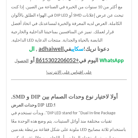
مع أكثر من 10 سنوات من الخبرة في الصناعة من الصين. إذا كنت
تبحث عن عرض إعلانات SMD أو DIP LED في الهواء الطلق بالألوان
الكاملة. العرض لديه المعرفة والخبرة لمساعدتك في اتخاذ أفضل
قرار لعملك. تميز عن المنافسين بمناحيتنا الداخلية والخارجية
النابضة بالحياة والجذابة. منتجات الدعاية LED الداخلية.
adhaiwell
دعونا نريك!
سكايب
في
,
ال
+8615302206052
الحصول
WhatsApp
اليوم في
أو
على اقتباس على الانترنت!
أولا لاختيار نوع وحدات الصمام بين DIP و SMD.
1.DIP LED وحدات العرض
DIP LED stand for "Dual In-line Package". وبدأت تستخدم في
تقنيات مختلفة منذ أوائل الستينات. يتم وضع هذه الوحدة معًا
باستخدام ثلاثة مصابيح LED ملونة على شكل فقاعة مرتبطة بقدمين