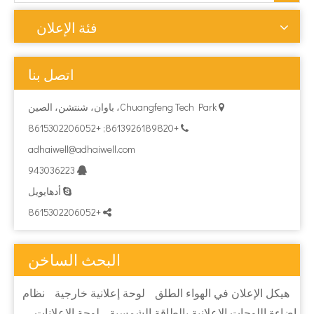
فئة الإعلان
اتصل بنا
Chuangfeng Tech Park، باوان، شنتشن، الصين

+8613926189820; +8615302206052

adhaiwell@adhaiwell.com
943036223

أدهايويل

+8615302206052

البحث الساخن
هيكل الإعلان في الهواء الطلق
لوحة إعلانية خارجية
نظام
إضاءة اللوحات الإعلانية بالطاقة الشمسية
لوحة الإعلانات