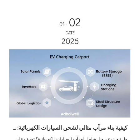
السحابي 4G المدمج - كل ما تحتاجه هو الأساس والقوة.
02
- 01
DATE
2026
كيفية بناء مرآب مثالي لشحن السيارات الكهربائية: دليل لتخصيص مرآب السيارات مع Adhaiwell China
هل تبحث عن حل شامل لمرآب السيارات الكهربائية؟ تعرف على