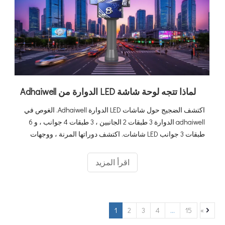
لماذا تتجه لوحة شاشة LED الدوارة من Adhaiwell
اكتشف الضجيج حول شاشات LED الدوارة Adhaiwell. الغوص في
adhaiwell الدوارة 3 طبقات 2 الجانبين ، 3 طبقات 4 جوانب ، و 6
طبقات 3 جوانب LED شاشات. اكتشف دوراتها المرنة ، ووجهات
نظر مذهلة بزاوية 360 درجة ، وكيفية تحويل المساحات من مراكز
التسوق إلى الملاعب.
اقرأ المزيد
1
2
3
4
...
15
»