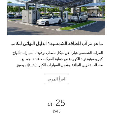
ما هو مرآب للطاقة الشمسية؟ الدليل النهائي لتكامل الشحن الكهروضوئي والتخزين والمركبات الكهربائية
المرآب الشمسي عبارة عن هيكل مغطى لوقوف السيارات بألواح
كهروضوئية تولد الكهرباء مع حماية المركبات. عند دمجه مع
محطات تخزين الطاقة وشحن السيارات الكهربائية، فإنه يصبح
نظامًا بيئيًا كاملاً 'تخزين وشحن الطاقة الشمسية' يحول أماكن ركن
السيارات الخاملة إلى أصول طاقة مدرة للدخل. مع وصول مبيعات
اقرأ المزيد
السيارات الكهربائية العالمية إلى 20 مليونًا في عام 2025 ومن
المتوقع أن ينمو سوق مرآب السيارات بالطاقة الشمسية بمعدل
نمو سنوي مركب 10.6% ليصل إلى 2.67 مليار دولار بحلول عام
25
2034، أصبحت الحلول المتكاملة بسرعة هي المعيار للبنية التحتية
- 01
للشحن التجاري والعامة.
DATE