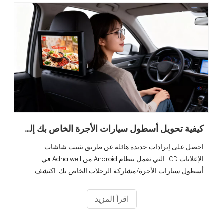
كيفية تحويل أسطول سيارات الأجرة الخاص بك إلى صانع أموال عن طريق شاشات إعلانات LCD التي تعمل بنظام Android (الدليل النهائي لعام 2026)
احصل على إيرادات جديدة هائلة عن طريق تثبيت شاشات
الإعلانات LCD التي تعمل بنظام Android من Adhaiwell في
أسطول سيارات الأجرة/مشاركة الرحلات الخاص بك. اكتشف
بطاقة SIM 4G والحل الذي يدعم نظام تحديد المواقع العالمي
(GPS) للوسائط المستهدفة داخل السيارة.
اقرأ المزيد