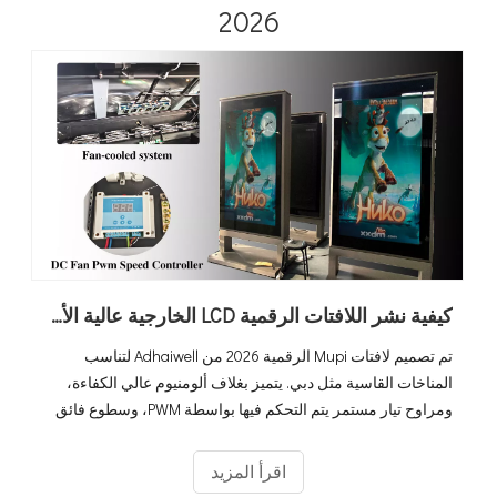
2026
كيفية نشر اللافتات الرقمية LCD الخارجية عالية الأداء في ظل حرارة شديدة تصل إلى 60 درجة مئوية في دبي
تم تصميم لافتات Mupi الرقمية 2026 من Adhaiwell لتناسب
المناخات القاسية مثل دبي. يتميز بغلاف ألومنيوم عالي الكفاءة،
ومراوح تيار مستمر يتم التحكم فيها بواسطة PWM، وسطوع فائق
يبلغ 3000 شمعة في المتر المربع، ويظل نظامنا يعمل بكامل
طاقته حتى عند درجات الحرارة المحيطة التي تصل إلى 60 درجة
اقرأ المزيد
مئوية. إنه حل 'التوصيل والتشغيل' الحقيقي مع نظام إدارة المحتوى