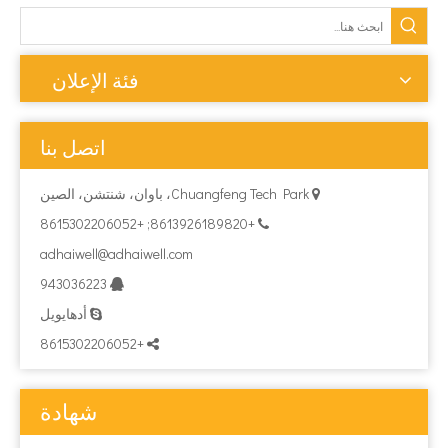
فئة الإعلان
اتصل بنا
Chuangfeng Tech Park، باوان، شنتشن، الصين

+8613926189820; +8615302206052

adhaiwell@adhaiwell.com
943036223

أدهايويل

+8615302206052

شهادة