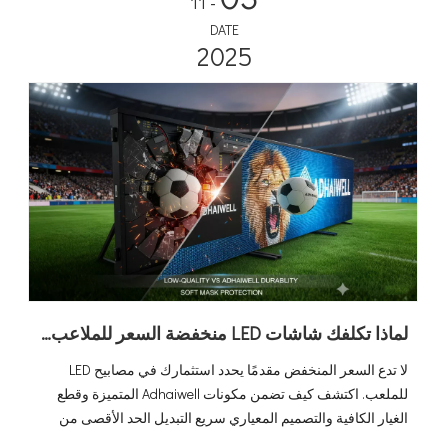
- 11
DATE
2025
لماذا تكلفك شاشات LED منخفضة السعر للملاعب أكثر: ميزة قيمة Adhaiwell
لا تدع السعر المنخفض مقدمًا يحدد استثمارك في مصابيح LED
للملعب. اكتشف كيف تضمن مكونات Adhaiwell المتميزة وقطع
الغيار الكافية والتصميم المعياري سريع التبديل الحد الأقصى من
الموثوقية والحد الأدنى من وقت التوقف عن العمل، مما يضمن