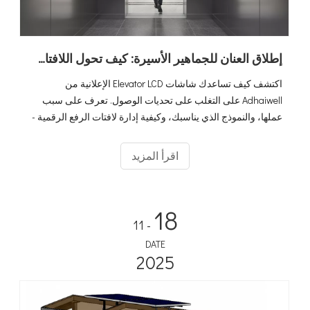
إطلاق العنان للجماهير الأسيرة: كيف تحول اللافتات الرقمية لمصعد Adhaiwell المصاعد إلى آلات للإيرادات
اكتشف كيف تساعدك شاشات Elevator LCD الإعلانية من
Adhaiwell على التغلب على تحديات الوصول. تعرف على سبب
عملها، والنموذج الذي يناسبك، وكيفية إدارة لافتات الرفع الرقمية -
المثالية للمكاتب والفنادق والشقق.
اقرأ المزيد
18
- 11
DATE
2025