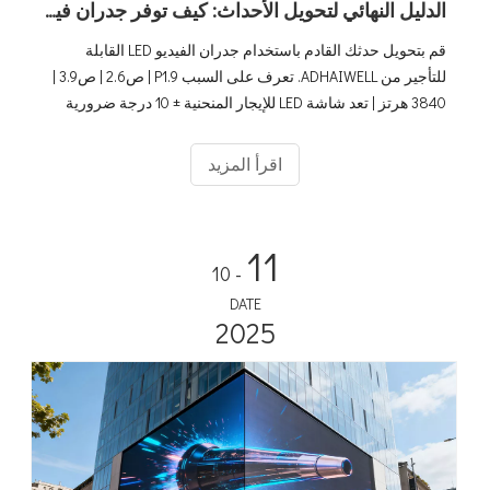
الدليل النهائي لتحويل الأحداث: كيف توفر جدران فيديو LED للإيجار المعيارية من ADHAIWELL مرئيات لا تُنسى
قم بتحويل حدثك القادم باستخدام جدران الفيديو LED القابلة
للتأجير من ADHAIWELL. تعرف على السبب P1.9 | ص2.6 | ص3.9 |
3840 هرتز | تعد شاشة LED للإيجار المنحنية ± 10 درجة ضرورية
للعروض المرئية الاحترافية والمذهلة.
اقرأ المزيد
11
- 10
DATE
2025