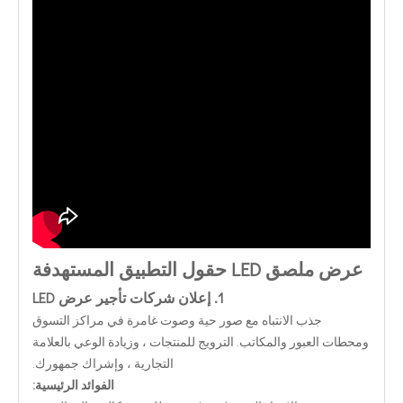
عرض ملصق LED حقول التطبيق المستهدفة
1. إعلان شركات تأجير عرض LED
جذب الانتباه مع صور حية وصوت غامرة في مراكز التسوق
ومحطات العبور والمكاتب. الترويج للمنتجات ، وزيادة الوعي بالعلامة
التجارية ، وإشراك جمهورك.
الفوائد الرئيسية: