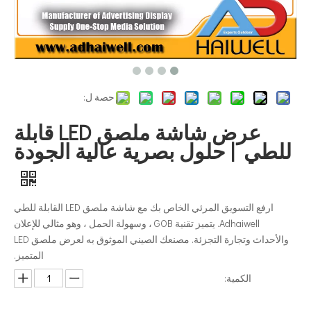
حصة ل:
عرض شاشة ملصق LED قابلة
للطي | حلول بصرية عالية الجودة
ارفع التسويق المرئي الخاص بك مع شاشة ملصق LED القابلة للطي
Adhaiwell. يتميز تقنية GOB ، وسهولة الحمل ، وهو مثالي للإعلان
والأحداث وتجارة التجزئة. مصنعك الصيني الموثوق به لعرض ملصق LED
المتميز.
الكمية: