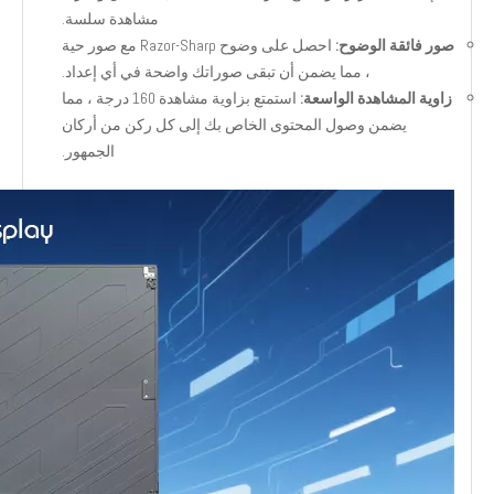
مشاهدة سلسة.
صور فائقة الوضوح:
احصل على وضوح Razor-Sharp مع صور حية
، مما يضمن أن تبقى صوراتك واضحة في أي إعداد.
زاوية المشاهدة الواسعة:
استمتع بزاوية مشاهدة 160 درجة ، مما
يضمن وصول المحتوى الخاص بك إلى كل ركن من أركان
الجمهور.