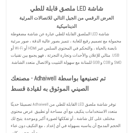
شاشة LED ملصق قابلة للطي
العرض الرقمي من الجيل التالي للاتصالات المرئية
الديناميكية
شاشة LED الملصق القابلة للطي عبارة عن شاشة مضغوطة
محمولة مع تصميم رفيع للغاية ، تتميز بصور عالية الدقة ، صور مرئية
نابضة بالحياة ، والتحكم في المحتوى السلس عبر HDMI أو Wi-Fi أو
USB. مثالي للإعلان والأحداث وتجارة التجزئة ، فهو يجمع بين تقنيات
SMD و COB و GOB للمتانة مع سهولة التثبيت والاتصال متعدد الشاشة.
تم تصنيعها بواسطة Adhaiwell - مصنعك
الصيني الموثوق به لقيادة قسط
توفر شاشة ملصق LED القابلة للطي من Adhaiwell تصميمًا حديثًا
متعدد الاستخدامات يتكيف مع أي مساحة أو تطبيق. عرض محتوى
مختلف على كل شاشة ، أو تفككها لصورة أكبر وموحدة. يتيح لك
الحجم المدمج أن يناسبه بسهولة في أي إعداد ، مع التكيف دون عناء
مع أي حجم مكان.