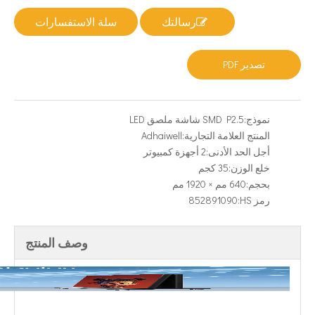
رسالتك
سلة الاستفسارات
تصدير PDF
نموذج:
SMD P2.5 شاشة ملصق LED
المنتج العلامة التجارية:
Adhaiwell
أجل الحد الأدنى:
2 أجهزة كمبيوتر
خلع الوزن:
35 كجم
بحجم:
640 مم × 1920 مم
رمز HS:
852891090
وصف المنتج