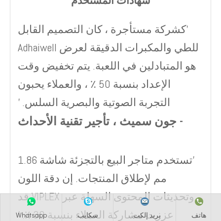
شهادات المستخدم
'كشركة مستأجرة ، كان التصميم القابل
للطي والمكبرات الدقيقة لعرض Adhaiwell
هو المتبادلين في اللعبة. يتم تخفيض وقت
الإعداد بنسبة 50 ٪ ، والعملاء يحبون
التجربة الصوتية والبصرية السلس. '
- جون سميث ، تأجير تقنية الأحداث
'تستخدم متاجر البيع بالتجزئة شاشة 1.86
مم لإطلاق المنتجات. إن دقة اللون
وتحديثات المحتوى السهلة عبر VIPLEX قد
عززت مشاركة العملاء بنسبة 30 ٪. '
هاتف
بريد إلكت...
سكايب
Whatsapp