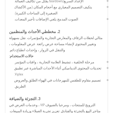
الإعداد السريع/teardown يقلل من تكاليف العمالة.
يتكيف التصميم المعياري مع أحجام المكان (من الأكشاك
الصغيرة إلى الساحات الكبيرة).
الصوت المدمج يلغي الإضافات تأجير المعدات.
2. مخططي الأحداث والمنظمين
مثالي لحفلات الزفاف والمعارض التجارية والمؤتمرات. نقل بسهولة
وتغيير المحتوى لإنشاء مساحة عرض رائعة. عرض المعلومات ،
والتنقل في الزوار ، وإحداث انطباع دائم.
حالات الاستخدام:
مرحلة الخلفية ، تنشيط العلامة التجارية ، وافتات المؤتمر.
تحديثات المحتوى الديناميكي أثناء الأحداث المباشرة عبر تطبيق
Viplex.
تصميم مقاوم للطقس للمهرجانات في الهواء الطلق والعروض
الطريق.
3. التجزئة والضيافة
الترويج للمنتجات ، ومرحبا بالضيوف VIP ، وخدمات العرض في
متاجر البيع بالتجزئة والفنادق. تعزيز تجربة العملاء وزيادة المبيعات.