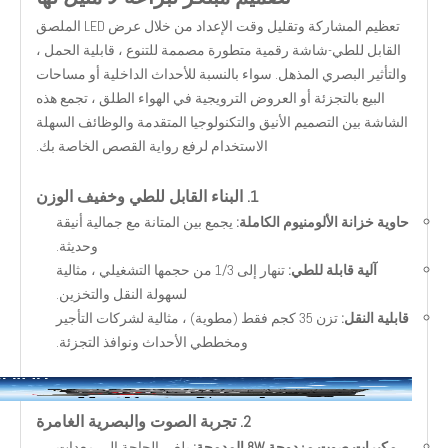
تعظيم المشاركة وتقليل وقت الإعداد من خلال عرض LED الملصق
القابل للطي-شاشة رقمية متطورة مصممة للتنوع ، قابلية الحمل ،
والتأثير البصري المذهل. سواء بالنسبة للأحداث الداخلية أو مساحات
البيع بالتجزئة أو العروض الترويجية في الهواء الطلق ، تجمع هذه
الشاشة بين التصميم الأنيق والتكنولوجيا المتقدمة والوظائف السهلة
الاستخدام لرفع رواية القصص الخاصة بك.
1. البناء القابل للطي وخفيف الوزن
حاوية خزانة الألومنيوم الكاملة:
يجمع بين المتانة مع جمالية أنيقة
وحديثة.
آلية قابلة للطي:
تنهار إلى 1/3 من حجمها التشغيلي ، مثالية
لسهولة النقل والتخزين.
قابلية النقل:
تزن 35 كجم فقط (مطوية) ، مثالية لشركات التأجير
ومخططي الأحداث ونوافذ التجزئة.
2. تجربة الصوت والبصرية الغامرة
مكبرات صوت مزدوجة 8W المدمجة:
يلغي الحاجة إلى معدات