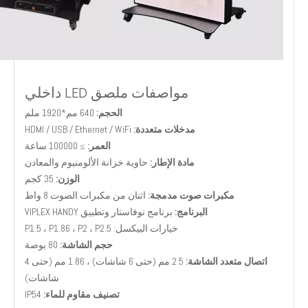
مواصفات ملصق LED داخلي
الحجم:
640 مم*1920 ملم
مدخلات متعددة:
HDMI / USB / Ethernet / WiFi
العمر:
≥ 100000 ساعة
مادة الإطار:
حاوية خزانة الألومنيوم والمعادن
الوزن:
35 كجم
مكبرات صوت مدمجة:
اثنان من مكبرات الصوت 8 واط
البرنامج:
برنامج نوفاستار وتطبيق VIPLEX HANDY
خيارات البيكسل: P1.5 ، P1.86 ، P2 ، P2.5
حجم الشاشة:
80 بوصة
اتصال متعدد الشاشة:
2.5 مم (حتى 6 شاشات) ، 1.86 مم (حتى 4
شاشات)
تصنيف مقاوم للماء:
IP54