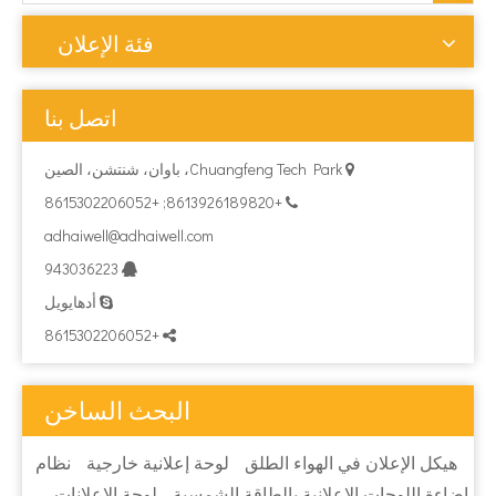
فئة الإعلان
اتصل بنا
Chuangfeng Tech Park، باوان، شنتشن، الصين

+8613926189820; +8615302206052

adhaiwell@adhaiwell.com
943036223

أدهايويل

+8615302206052

البحث الساخن
هيكل الإعلان في الهواء الطلق
لوحة إعلانية خارجية
نظام
إضاءة اللوحات الإعلانية بالطاقة الشمسية
لوحة الإعلانات