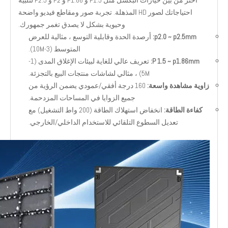
اختر من بين خيارات البكسل مثل P1.5 و P1.86 و P2 و P2.5 لتلبية
احتياجاتك لصور HD المذهلة. تجربة صور ومقاطع فيديو واضحة
وحيوية بشكل لا يصدق تغمر جمهورك.
p2.0 ~ p2.5mm:
أرصدة الحدة وقابلية التوسع ، مثالية للعرض
المتوسط ​​(3-10M).
P 1.5 ~ p1.86mm:
تعريف عالي للغاية لبيئات الإغلاق المدى (1-
5M) ، مثالي لشاشات منتجات البيع بالتجزئة.
زاوية مشاهدة واسعة:
160 درجة أفقي/عمودي يضمن الرؤية من
جميع الزوايا في المساحات المزدحمة.
كفاءة الطاقة:
انخفاض استهلاك الطاقة (200 واط التشغيل) مع
تعديل السطوع التلقائي للاستخدام الداخلي/الخارجي.