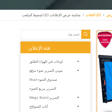
رض
/
LED لافتات
/
شاشة عرض الإعلانات LED لمحيط الملعب
فئة الإعلان
لوحات في الهواء الطلق
موبي التمرير ضوء مربع
صندوق الضوء Mupi
التمرير مربع الضوء
التمرير Mega Board
أثاث الشوارع