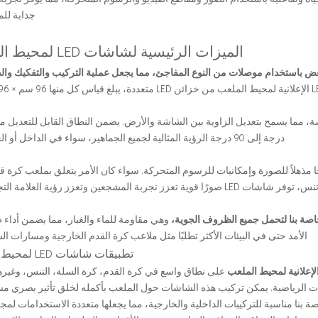
جذابة لل
الميزات الرئيسية لشاشات LED لمحيط الملعب
بعض باستخدام موصلات من النوع المفاجئ، مما يجعل عملية التركيب والتفكيك والص
درجة إلى 90 درجة الرؤية المثالية لجميع الجماهير، سواء في الداخل أو الخارج.
 مذهلاً للصورة وإمكانيات للرسوم المتحركة. سواء كان الأمر يتعلق بملعب كرة قد
تعزز تجربة المشجعين وتعزز رؤية العلامة التجارية.
اصة بنا لتحمل جميع الظروف الجوية،
وهي مقاومة للماء والغبار، مما يضمن أداء 
الأمد حتى في البيئات الأكثر تطلبًا مثل ملاعب كرة القدم الخارجية ومسارات ال
تطبيقات شاشات LED لمحيط الملعب
على نطاق واسع في كرة القدم، كرة السلة، التنس، وغيره
ت الرياضية. يمكن تركيب هذه الشاشات حول الملعب بأكمله لخلق تأثير بصري مس
يطية الخاصة بنا مناسبة للتركيبات الداخلية والخارجية، مما يجعلها متعددة الاستخدامات لم