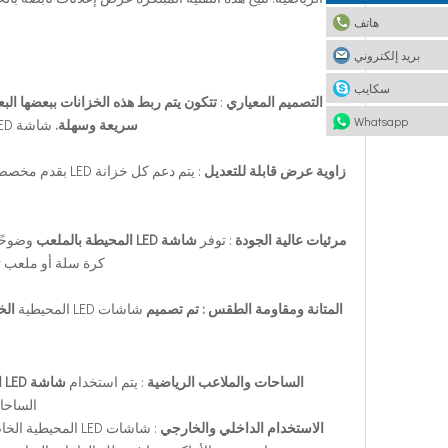
هاتف
بريد إلكتروني
سكايب
التصميم المعياري
:
تتكون يتم ربط هذه الخزانات ببعضها ال
Whatsapp
سريعة وسهلة.
شاشة LED الإعلانية لمحيط الملعب من خزائن LED متعددة، يبلغ قياس كل منها 96 سم × 96 سم.
زاوية عرض قابلة للتعديل
مرئيات عالية الجودة
: توفر
شاشة LED المحيطة بالملعب
وضوحًا
كرة سلة أو ملعب تنس، توفر شاشات LED صورًا قوية 
المتانة ومقاومة الطقس : تم تصميم
شاشات LED المحيطية
الخ
الساحات والملاعب الرياضية
: يتم استخدام
شاشة LED الإعلانية لمحيط الملعب
الساحا
الاستخدام الداخلي والخارجي
: شاشات LED المح