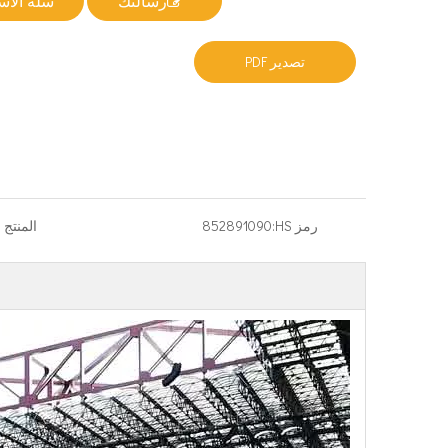
رسالتك
سلة الا
تصدير PDF
رمز HS:
852891090
المنتج ا