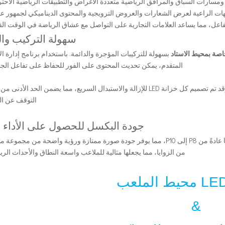
ومسارات السباق والمرافق الرياضية متعددة الأغراض والتطبيقات الرياضية الاحترا
هات الراعية لعرض الشعارات والعروض الترويجية والمحتوى الديناميكي لجمهور عا
لتفاعل، مما يساعد العلامات التجارية على التواصل مع عشاق الرياضة في الوقت ال
سهولة التركيب وال
بسهولة للتركيبات المؤجرة والدائمة. باستخدام برنامج إدارة ال
المتقدم، يمكن تحديث المحتوى على الفور للحفاظ على تفاعل الجم
: التصميم المعياري يجعل صيانة النظام سهلة، وقد تم تصميم كل خزانة LED للإزالة والاستبدال السريع، مما يضمن الحد ال
التوقف عن ال
جودة البكسل للحصول على الأداء ا
: تتراوح درجة البكسل لشاشات LED الخاصة بنا عادةً من P8 إلى P10، مما يوفر جودة صورة ممتازة ورؤية واضحة من مجمو
من الزوايا، مما يجعلها مثالية للملاعب واسعة النطاق والأحداث الري
&