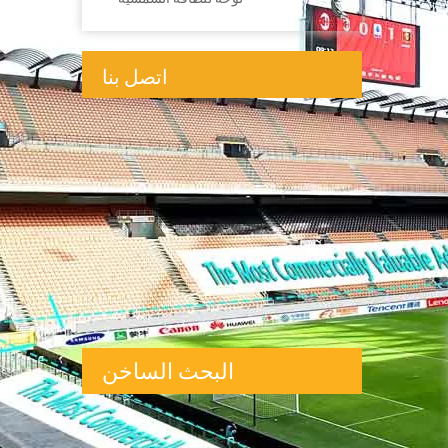
اتصل بنا
Chuangfeng Tech Park، باوان،

شنتشن، الصين
+8613926189820; +8615302206052

adhaiwell@adhaiwell.com
943036223

أدهايويل

+8615302206052

البحث الساخن
هيكل الإعلان في الهواء الطلق
لوحة
إعلانية خارجية
نظام إضاءة اللوحات