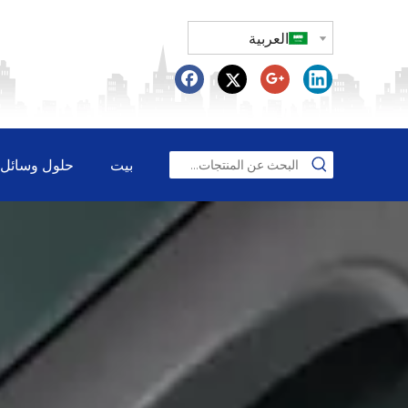
العربية
بيت
حلول وسائل ا