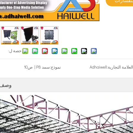
ستفسارات
حصة ل:
لعلامة التجارية:
Adhaiwell
نموذج:
سمد P8 | ص10
وصف ا