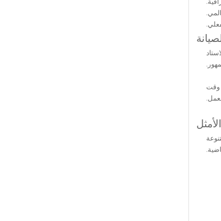
فية.
لمي.
فعلي.
صيانة
استاد
هور.
أدنى من وقت
عمل.
لأمثل
عة متنوعة
اضية.