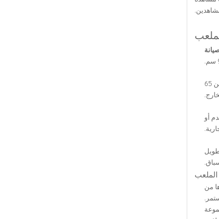
مشاهدين.
يانة
: يتم دعم كل خزانة LED بقدم مخصصة، مما يسمح بتعديل الزاوية بين الشاشة والأرض. يضمن النطاق القابل للتعديل من 65
م أو
طويل
سباق.
ا من
تمر.
جموعة