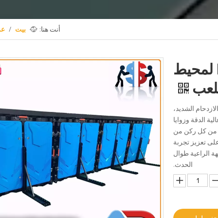
أنت هنا:
بيت
/
ع
شاشة عرض الإعلانات LED لمحيط
لعب
ذات الازدحام الشديد،
ي ملاعب كرة القدم وكرة السلة. بفضل شاشة LED عالية الدقة وزوايا
ة من كل ركن من
 على تعزيز تجربة
هة الراعية طوال
الحدث.