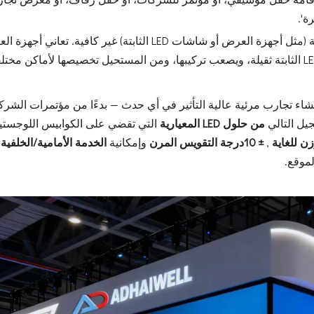
ولكن هنا تكمن المشكلة: غالبًا ما تكون عروض الأحداث التقليدية (مثل أجهزة العرض أو شاشات LED الثابتة) غير كا
 لإنشاء تجارب مرئية عالية التأثير في أي حدث — بدءًا من مؤتمرات الش
من حلول LED المعيارية
التي تقضي على الكوابيس اللوجستية
زن للغاية
,
±
10
درجة
التقويس المرن
وإمكانية
الخدمة الأمامية/الخلفية
لموقع.