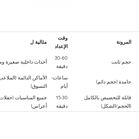
وقت
المرونة
مثالية ل
الإعداد
30-60
حجم ثابت
أحداث داخلية صغيرة و
دقيقة
ساعات-
الأماكن الدائمة (الملاع
جامدة (حجم دائم)
أيام
التسوق)
قابلة للتخصيص بالكامل
15-30
جميع المناسبات (حفلات
(الحجم/الشكل)
دقيقة
أعراس)