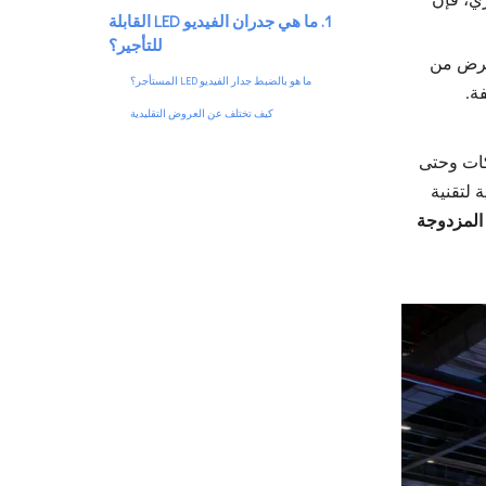
1. ما هي جدران الفيديو LED القابلة
للتأجير؟
فية. تعاني أجهزة العرض من
ما هو بالضبط جدار الفيديو LED المستأجر؟
كيف تختلف عن العروض التقليدية
ركات وحتى
2. لماذا تختار جدران الفيديو LED القابلة
 لتقنية
للتأجير من ADHAIWELL؟
 المزدوجة
1. لا مزيد من 'رفع الأثقال' - تصميم خفيف الوزن للغاية
2. الإعداد في دقائق، وليس ساعات — تجميع بدون أدوات
3. سهولة الصيانة—إصلاح المشكلات دون إيقاف الحدث
4. الحرية الإبداعية – الشاشات المنحنية أو الزاوية أو
العملاقة
3. كيف تقدم تقنية ADHAIWELL صورًا لا
تُنسى
المواصفات الفنية الرئيسية (أصبحت بسيطة)
مثال من العالم الحقيقي: كيف استخدم منظم الحفل
ADHAIWELL لإبهار المعجبين