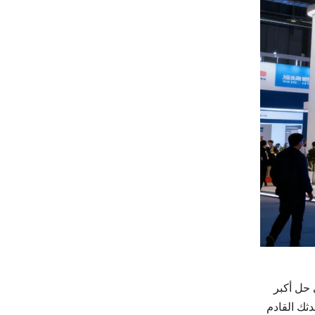
4. من الذي يستفيد أكثر من جدران LED
المستأجرة من ADHAIWELL؟
1. مخططو الأحداث وشركات الإنتاج
2. منظمو الحفلات والمهرجانات
3. مدراء فعاليات الشركات
4. مخططي حفلات الزفاف
5. مكان استخدام جدران LED للإيجار
المعيارية من ADHAIWELL
6. الأسئلة الشائعة: الإجابة على أسئلتك
الأكثر إلحاحًا
قم بتحويل حدثك التالي مع ADHAIWELL
حل أكبر
ثك القادم