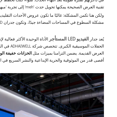
تقنية العرض الصحيحة يمكنها تحويل حدث 'meh' إلى تجربة 'مبهرة'.
مشكلة السطوع في المساحات المضاءة جيدًا، وتكون جدران LED الثابتة ثقيلة، ويصعب تركيبها، ومن المستحيل تخصيصها لأماكن مختلفة.
الفيديو LED المستأجر
يُعد جدار
الأداة الوحيدة الأكثر فعالية
الحفلات الموسيقية الكبرى. تتخصص شركة ADHAIWELL في الجيل التالي
العرض القديمة. يضمن التزامنا بميزات مثل
الخزانات خفيفة الو
أقصى قدر من الموثوقية والحرية الإبداعية والنشر السريع في ا