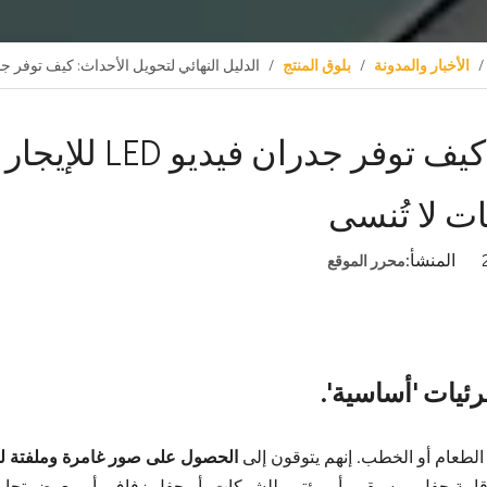
/
الأخبار والمدونة
/
بلوق المنتج
/
الدليل النهائي لتحويل الأحداث: كيف توفر جدران فيديو LED للإيجار المعيارية من WELL
الدليل النهائي لتحويل الأحداث: كيف توفر جدران فيديو LED للإيجار
محرر الموقع
يات 'أساسية'.
لطعام أو الخطب. إنهم يتوقون إلى
الحصول على صور غامرة وملفتة ل
لإقامة حفل موسيقي، أو مؤتمر للشركات، أو حفل زفاف، أو معرض تجار