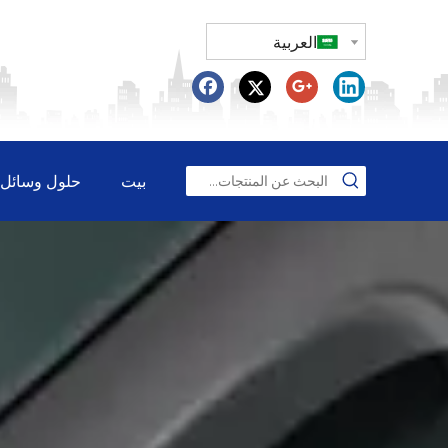
العربية
بيت
حلول وسائل ا