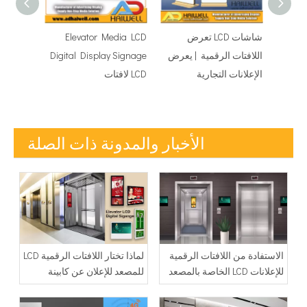
LCD
شاشات LCD تعرض
Elevator Media LCD
Sc
اللافتات الرقمية | يعرض
Digital Display Signage
الإعلانات التجارية
LCD لافتات
الأخبار والمدونة ذات الصلة
الاستفادة من اللافتات الرقمية
لماذا تختار اللافتات الرقمية LCD
للإعلانات LCD الخاصة بالمصعد
للمصعد للإعلان عن كابينة
لزيادة توليد الإيرادات لديك
المصعد