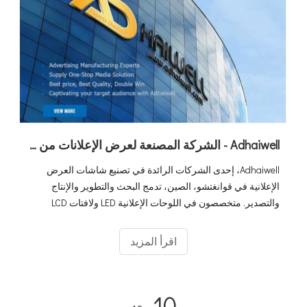
Adhaiwell - الشركة المصنعة لعرض الإعلانات من الموردين الصينيين
Adhaiwell، إحدى الشركات الرائدة في تصنيع شاشات العرض
الإعلانية في قوانغتشو، الصين، تدمج البحث والتطوير والإنتاج
والتصدير. متخصصون في اللوحات الإعلانية LED ولافتات LCD
والحلول المخصصة الشاملة. باعتبارنا عضوًا ذهبيًا مصنوعًا في
الصين وعارضًا في معرض كانتون، فإننا نقدم جودة متميزة مع
اقرأ المزيد
تعاون مربح للجانبين للعملاء العالميين.
10