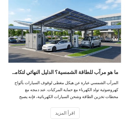
ما هو مرآب للطاقة الشمسية؟ الدليل النهائي لتكامل الشحن الكهروضوئي والتخزين والمركبات الكهربائية
المرآب الشمسي عبارة عن هيكل مغطى لوقوف السيارات بألواح
كهروضوئية تولد الكهرباء مع حماية المركبات. عند دمجه مع
محطات تخزين الطاقة وشحن السيارات الكهربائية، فإنه يصبح
نظامًا بيئيًا كاملاً 'تخزين وشحن الطاقة الشمسية' يحول أماكن ركن
السيارات الخاملة إلى أصول طاقة مدرة للدخل. مع وصول مبيعات
اقرأ المزيد
السيارات الكهربائية العالمية إلى 20 مليونًا في عام 2025 ومن
المتوقع أن ينمو سوق مرآب السيارات بالطاقة الشمسية بمعدل