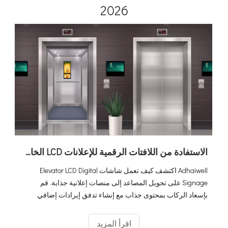
2026
الاستفادة من اللافتات الرقمية للإعلانات LCD الخاصة بالمصعد لزيادة توليد الإيرادات لديك
Adhaiwell اكتشف كيف تعمل شاشات Elevator LCD Digital
Signage على تحويل المصاعد إلى منصات إعلانية جذابة. قم
بإسعاد الركاب بمحتوى جذاب مع إنشاء تدفق إيرادات إضافي
لشركات المصاعد. احتضن الإعلانات المستندة إلى البيانات وارفع
استراتيجيات التسويق الخاصة بك إلى آفاق جديدة!
اقرأ المزيد