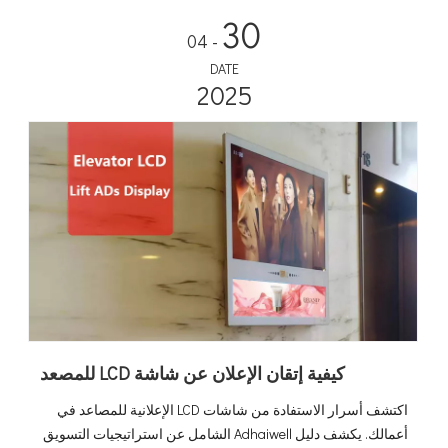
نمو سنوي مركب 10.6% ليصل إلى 2.67 مليار دولار بحلول عام
30
2034، أصبحت الحلول المتكاملة بسرعة هي المعيار للبنية التحتية
- 04
للشحن التجاري والعامة.
DATE
2025
كيفية إتقان الإعلان عن شاشة LCD للمصعد
اكتشف أسرار الاستفادة من شاشات LCD الإعلانية للمصاعد في
أعمالك. يكشف دليل Adhaiwell الشامل عن استراتيجيات التسويق