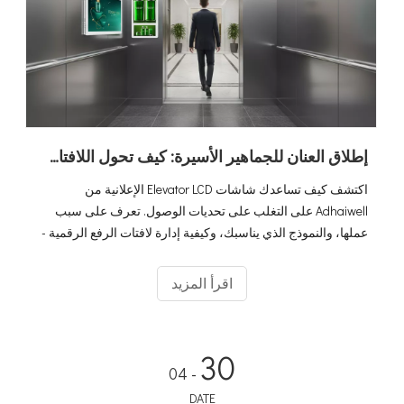
إطلاق العنان للجماهير الأسيرة: كيف تحول اللافتات الرقمية لمصعد Adhaiwell المصاعد إلى آلات للإيرادات
اكتشف كيف تساعدك شاشات Elevator LCD الإعلانية من
Adhaiwell على التغلب على تحديات الوصول. تعرف على سبب
عملها، والنموذج الذي يناسبك، وكيفية إدارة لافتات الرفع الرقمية -
المثالية للمكاتب والفنادق والشقق.
اقرأ المزيد
30
- 04
DATE