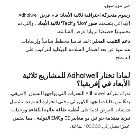
في موزمبيق.
رسوم متحركة احترافية ثلاثية الأبعاد:
قام فريق Adhaiwell
الإبداعي بتصميم
صور 'Lion' و'Tech' ثلاثية الأبعاد
، والتي تم
تحسينها خصيصًا لزوايا عرض الشاشة.
دعم التثبيت المحلي:
لقد قدمنا ​​مخططًا شاملاً وإرشادات
هندسية عن بعد لضمان السلامة الهيكلية للتركيب على
السطح.
لماذا تختار Adhaiwell للمشاريع ثلاثية
الأبعاد في إفريقيا؟
تدرك شركة Adhaiwell التحديات التي يواجهها السوق الأفريقي،
بدءًا من تقلبات الجهد الكهربائي وحتى الحرارة الشديدة. تشتمل
شاشات العرض لدينا على
أنظمة طاقة عالية الكفاءة
ووحدات
تبريد متقدمة
تتوافق مع
معايير CE وEMC الدولية
، مما يضمن
عمرًا يصل إلى 100000 ساعة.