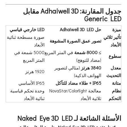
جدول المقارنة: Adhaiwell 3D مقابل
Generic LED
ميزة
حل Adhaiwell 3D LED
LED خارجي قياسي
تأثير ثلاثي
صورة مسطحة ثنائية
تصور عمق الصورة المشوهة
الأبعاد
الأبعاد
≥ 8000 شمعة
في المتر المربع
5000 شمعة في
سطوع
(مضاد للتوهج)
المتر المربع
معدل
3840 هرتز
(مثالي لتصوير
1920 هرتز
التحديث
الهواتف الذكية)
متانة
IP65 + طلاء مضاد للتآكل
IP65 الأساسي
نظام
معالجة NovaStar/Colorlight
وحدة تحكم قياسية
التحكم
ثلاثية الأبعاد
ثنائية الأبعاد
الأسئلة الشائعة لـ Naked Eye 3D LED