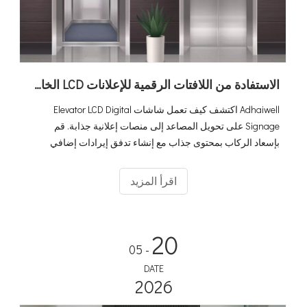
الاستفادة من اللافتات الرقمية للإعلانات LCD الخاصة بالمصعد لزيادة توليد الإيرادات لديك
Adhaiwell اكتشف كيف تعمل شاشات Elevator LCD Digital
Signage على تحويل المصاعد إلى منصات إعلانية جذابة. قم
بإسعاد الركاب بمحتوى جذاب مع إنشاء تدفق إيرادات إضافي
لشركات المصاعد. احتضن الإعلانات المستندة إلى البيانات وارفع
استراتيجيات التسويق الخاصة بك إلى آفاق جديدة!
اقرأ المزيد
20
- 05
DATE
2026