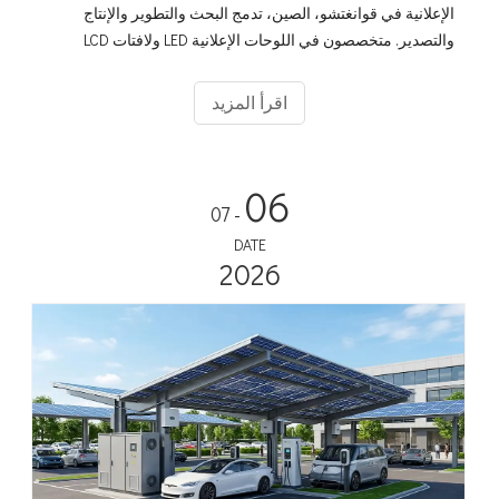
الإعلانية في قوانغتشو، الصين، تدمج البحث والتطوير والإنتاج
والتصدير. متخصصون في اللوحات الإعلانية LED ولافتات LCD
والحلول المخصصة الشاملة. باعتبارنا عضوًا ذهبيًا مصنوعًا في
الصين وعارضًا في معرض كانتون، فإننا نقدم جودة متميزة مع
اقرأ المزيد
تعاون مربح للجانبين للعملاء العالميين.
06
- 07
DATE
2026