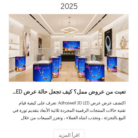
2025
تعبت من عروض ممل؟ كيف تجعل حالة عرض LED ثلاثية الأبعاد منتجاتك تبرز
اكتشف عرض عرض Adhaiwell 3D LED. تعرف على كيفية قيام
تقنية حالات المنتجات الرقمية المجردة ثلاثية الأبعاد بتقديم ثورة في
البيع بالتجزئة ، وتجذب انتباه العملاء ، وتعزز المبيعات من خلال
شاشات منتجات حقيقية غامرة وذات الأجيال الافتراضية.
اقرأ المزيد