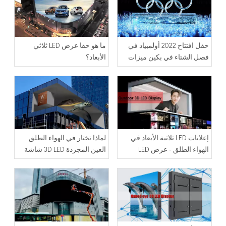
حفل افتتاح 2022 أولمبياد في
ما هو حقا عرض LED ثلاثي
فصل الشتاء في بكين ميزات
الأبعاد؟
شاشات LED ثلاثية الأبعاد
إعلانات LED ثلاثية الأبعاد في
لماذا تختار في الهواء الطلق
الهواء الطلق - عرض LED
العين المجردة 3D LED شاشة
Future Trends Unlimited في
عرض كبيرة
عام 2023