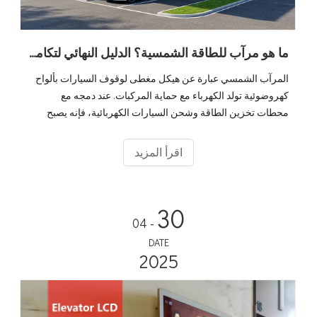
ما هو مرآب للطاقة الشمسية؟ الدليل النهائي لتكامل الشحن الكهروضوئي والتخزين والمركبات الكهربائية
المرآب الشمسي عبارة عن هيكل مغطى لوقوف السيارات بألواح
كهروضوئية تولد الكهرباء مع حماية المركبات. عند دمجه مع
محطات تخزين الطاقة وشحن السيارات الكهربائية، فإنه يصبح
نظامًا بيئيًا كاملاً 'تخزين وشحن الطاقة الشمسية' يحول أماكن ركن
السيارات الخاملة إلى أصول طاقة مدرة للدخل. مع وصول مبيعات
اقرأ المزيد
السيارات الكهربائية العالمية إلى 20 مليونًا في عام 2025 ومن
المتوقع أن ينمو سوق مرآب السيارات بالطاقة الشمسية بمعدل
نمو سنوي مركب 10.6% ليصل إلى 2.67 مليار دولار بحلول عام
30
2034، أصبحت الحلول المتكاملة بسرعة هي المعيار للبنية التحتية
- 04
للشحن التجاري والعامة.
DATE
2025