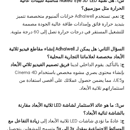
س1: هل تقنية Naked Eye 3D LED مناسبة للبيئات عالية
الحرارة مثل موزمبيق؟
ج:
نعم. تستخدم Adhaiwell خزانات ألمنيوم متخصصة تتميز
بتبديد حرارة فائق وإمدادات طاقة عالية الجودة مصممة
للتشغيل المستقر في درجات حرارة تصل إلى 60 درجة مئوية.
السؤال الثاني: هل يمكن لـ Adhaiwell إنشاء مقاطع فيديو ثلاثية
الأبعاد مخصصة لعلاماتنا التجارية المحلية؟
ج:
بالتأكيد. يقوم الداخلي لدينا
فريق تصميم الفيديو ثلاثي الأبعاد
بإنشاء محتوى بصري مشوه مخصص باستخدام Cinema 4D
وUE5، مما يضمن حصول عملائك على أقصى استفادة من
استثماراتهم ثلاثية الأبعاد.
س3: ما هو عائد الاستثمار لشاشة LED ثلاثية الأبعاد مقارنة
بالشاشة ثنائية الأبعاد؟
ج:
عادةً ما تؤدي شاشات LED ثلاثية الأبعاد إلى
زيادة التفاعل مع
الوسائط الاجتماعية بمقدار 3x إلى 5x
وتسمح للمشغلين بتحصيل