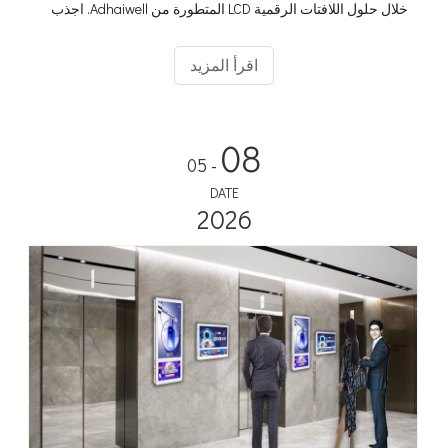
خلال حلول اللافتات الرقمية LCD المتطورة من Adhaiwell. اجذب
انتباه الركاب من خلال شاشات العرض الديناميكية والمعلومات في
الوقت الفعلي والإعلانات المستهدفة. ارفع خبرتهم وارفع مستوى
اقرأ المزيد
علامتك التجارية مع Adhaiwell!
08
- 05
DATE
2026