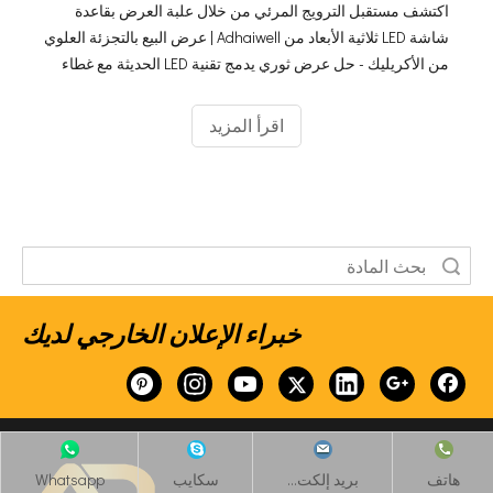
اكتشف مستقبل الترويج المرئي من خلال علبة العرض بقاعدة
شاشة LED ثلاثية الأبعاد من Adhaiwell | عرض البيع بالتجزئة العلوي
من الأكريليك - حل عرض ثوري يدمج تقنية LED الحديثة مع غطاء
أكريليك أنيق. يتعمق Adhaiwell في الميزات المبتكرة التي تميز
شاشة العرض هذه، ويستكشف تأثيرها على مشاركة العملاء
اقرأ المزيد
وتطبيقاتها المتنوعة عبر متاجر التجزئة والمعارض والمتاحف.
خبراء الإعلان الخارجي لديك
هاتف
بريد إلكت...
سكايب
Whatsapp