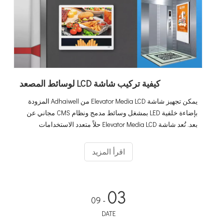
كيفية تركيب شاشة LCD لوسائط المصعد
يمكن تجهيز شاشة Elevator Media LCD من Adhaiwell المزودة
بإضاءة خلفية LED بمشغل وسائط مدمج ونظام CMS مجاني عن
بعد. تُعد شاشة Elevator Media LCD حلاً متعدد الاستخدامات
للوسائط ومناسبًا لتطبيقات مثل المباني الذكية واللافتات الرقمية
والإعلانات وتسويق التجزئة والعلامات التجارية.
اقرأ المزيد
03
- 09
DATE