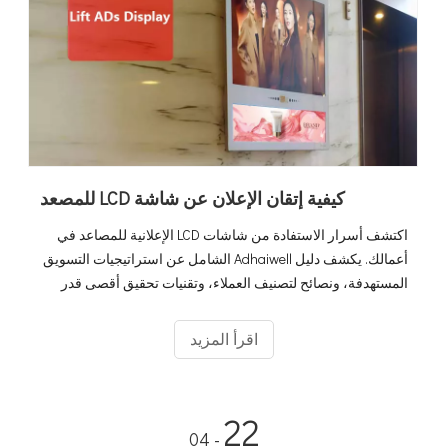
كيفية إتقان الإعلان عن شاشة LCD للمصعد
اكتشف أسرار الاستفادة من شاشات LCD الإعلانية للمصاعد في
أعمالك. يكشف دليل Adhaiwell الشامل عن استراتيجيات التسويق
المستهدفة، ونصائح لتصنيف العملاء، وتقنيات تحقيق أقصى قدر
من الربح لجعل حملاتك الإعلانية أكثر فعالية وربحية.
اقرأ المزيد
22
- 04