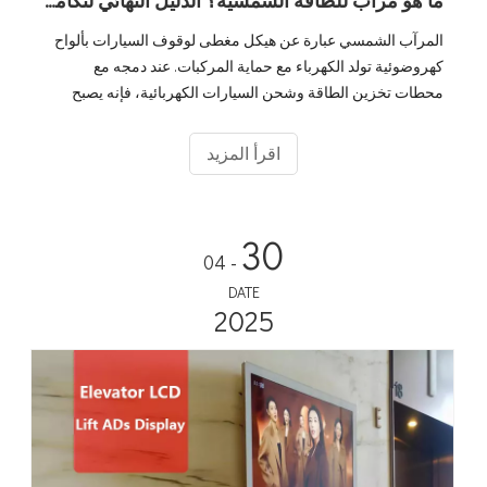
المرآب الشمسي عبارة عن هيكل مغطى لوقوف السيارات بألواح
كهروضوئية تولد الكهرباء مع حماية المركبات. عند دمجه مع
محطات تخزين الطاقة وشحن السيارات الكهربائية، فإنه يصبح
نظامًا بيئيًا كاملاً 'تخزين وشحن الطاقة الشمسية' يحول أماكن ركن
السيارات الخاملة إلى أصول طاقة مدرة للدخل. مع وصول مبيعات
اقرأ المزيد
السيارات الكهربائية العالمية إلى 20 مليونًا في عام 2025 ومن
المتوقع أن ينمو سوق مرآب السيارات بالطاقة الشمسية بمعدل
نمو سنوي مركب 10.6% ليصل إلى 2.67 مليار دولار بحلول عام
30
2034، أصبحت الحلول المتكاملة بسرعة هي المعيار للبنية التحتية
- 04
للشحن التجاري والعامة.
DATE
2025