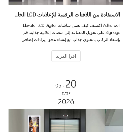
الاستفادة من اللافتات الرقمية للإعلانات LCD الخاصة بالمصعد لزيادة توليد الإيرادات لديك
Adhaiwell اكتشف كيف تعمل شاشات Elevator LCD Digital
Signage على تحويل المصاعد إلى منصات إعلانية جذابة. قم
بإسعاد الركاب بمحتوى جذاب مع إنشاء تدفق إيرادات إضافي
لشركات المصاعد. احتضن الإعلانات المستندة إلى البيانات وارفع
استراتيجيات التسويق الخاصة بك إلى آفاق جديدة!
اقرأ المزيد
20
- 05
DATE
2026