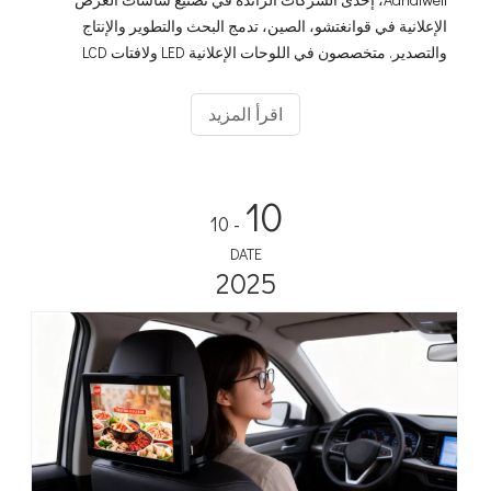
الإعلانية في قوانغتشو، الصين، تدمج البحث والتطوير والإنتاج
والتصدير. متخصصون في اللوحات الإعلانية LED ولافتات LCD
والحلول المخصصة الشاملة. باعتبارنا عضوًا ذهبيًا مصنوعًا في
الصين وعارضًا في معرض كانتون، فإننا نقدم جودة متميزة مع
اقرأ المزيد
تعاون مربح للجانبين للعملاء العالميين.
10
- 10
DATE
2025