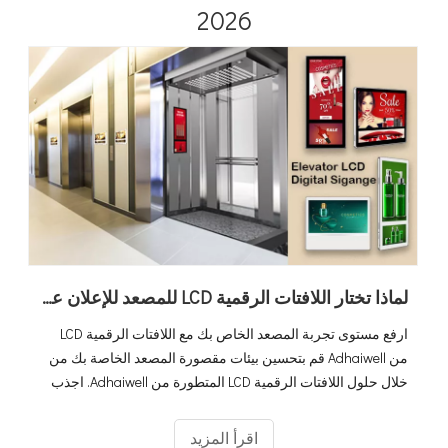
2026
لماذا تختار اللافتات الرقمية LCD للمصعد للإعلان عن كابينة المصعد
ارفع مستوى تجربة المصعد الخاص بك مع اللافتات الرقمية LCD
من Adhaiwell قم بتحسين بيئات مقصورة المصعد الخاصة بك من
خلال حلول اللافتات الرقمية LCD المتطورة من Adhaiwell. اجذب
انتباه الركاب من خلال شاشات العرض الديناميكية والمعلومات في
الوقت الفعلي والإعلانات المستهدفة. ارفع خبرتهم وارفع مستوى
اقرأ المزيد