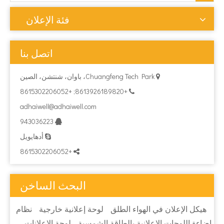
فئة الإعلان
اتصل بنا
Chuangfeng Tech Park، باوان، شنتشن، الصين

+8613926189820; +8615302206052

adhaiwell@adhaiwell.com
943036223

أدهايويل

+8615302206052

البحث الساخن
هيكل الإعلان في الهواء الطلق
لوحة إعلانية خارجية
نظام
إضاءة اللوحات الإعلانية بالطاقة الشمسية
لوحة الإعلانات