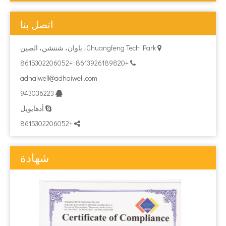
اتصل بنا
Chuangfeng Tech Park، باوان، شنتشن، الصين

+8613926189820; +8615302206052

adhaiwell@adhaiwell.com
943036223

أدهايويل

+8615302206052

شهادة