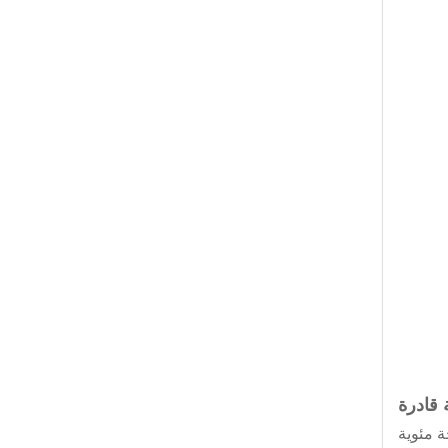
 قادرة
رض الخارجية مناسبة تمامًا لتحمل أي شيء الظروف الجوية من -30 درجة مئوية