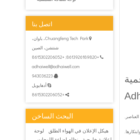
اتصل بنا
Chuangfeng Tech Park، باوان،

شنتشن، الصين
+8613926189820; +8615302206052

adhaiwell@adhaiwell.com
943036223
مية

أدهايويل

+8615302206052

البحث الساخن
لعناصر.
هيكل الإعلان في الهواء الطلق
لوحة
إعلانية خارجية
نظام إضاءة اللوحات