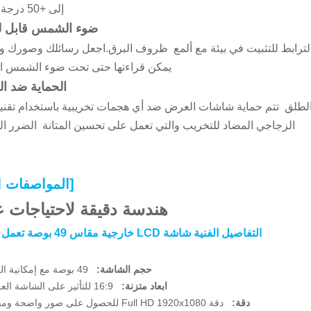
إلى +50 درجة مئوية .
ضوء الشمس قابل لل
لترابط للتثبيت في بيئة مع ألمع ظروف البرق.اجعل رسائلك وصورك و
يمكن قراءتها حتى تحت ضوء الشمس ا
الحماية ضد ا
الطلق تتم حماية شاشات العرض ضد أي هجمات تخريبية باستخدام تقنية
الزجاجي المضاد للتخريب والتي تعمل على تحسين المتانة الضرر ال
[المواصفات ال
هندسة دقيقة لاحتياجات 
التفاصيل الفنية شاشة LCD خارجية مقاس 49 بوصة تعمل باللمس
حجم الشاشة:
49 بوصة مع إمكانية اللمس
ابعاد متزنة:
16:9 للتأثير على الشاشة العريضة
دقة:
دقة Full HD 1920x1080 للحصول على صور واضحة ومفصلة