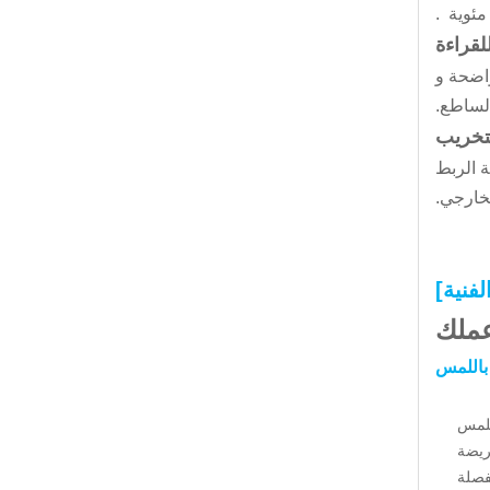
قراءة
اضحة و
لساطع.
لتخريب
 الربط
خارجي.
فنية]
عملك