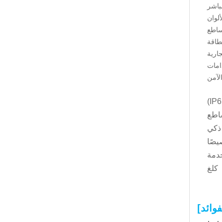
ارية
ساطع
 ذكي
يصًا
خدمة
فوائد]