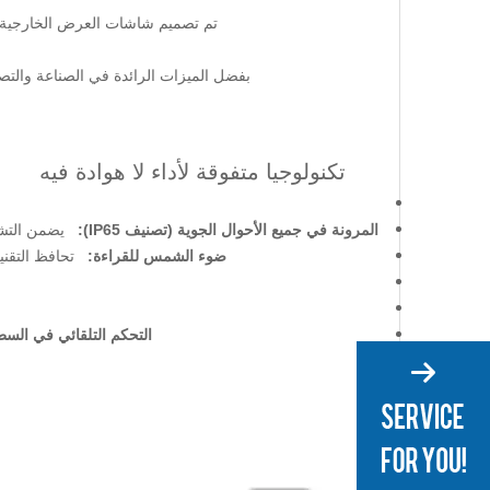
تم تصميم شاشات العرض الخارجية مقاس 49 بوصة من Adhaiwell لتبرز في عالم توجد فيه اللافتات 
بفضل الميزات الرائدة في الصناعة والتصميم القوي والأنيق، تعد لافتات ll
تكنولوجيا متفوقة لأداء لا هوادة فيه
المرونة في جميع الأحوال الجوية (تصنيف IP65):
يضمن التشغيل الموث
ضوء الشمس للقراءة:
تحافظ التقن
التحكم التلقائي في الس