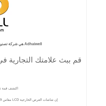
Adhaiwell هي شركة تصنيع اللافتات الرقمية الخارجية من الموردين الصينيين.
قم ببث علامتك التجارية ف
اكتشف قمة تك
إن شاشات العرض الخارجية LCD مقاس 49 بوصة من Adhaiwell ليست مجرد لافتات ولكنها بيان لمرونة علامتك التجارية وابتكارها.