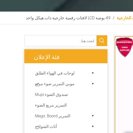
 الخارجية
/
49 بوصة LCD لافتات رقمية خارجية ذات هيكل واحد
فئة الإعلان
لوحات في الهواء الطلق
موبي التمرير ضوء مربع
صندوق الضوء Mupi
التمرير مربع الضوء
التمرير Mega Board
أثاث الشوارع