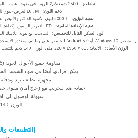
سطوع:
2500 شمعة/م2 للرؤية في ضوء الشمس المباشر
دعم اللون:
16.7M لعرض حيوي للألوان
نسبة التباين:
5000:1 للون الأسود الداكن والأبيض الساطع
تقنية الإضاءة الخلفية:
LED لتعزيز الوضوح وكفاءة الطاقة
لون السكن القابل للتخصيص:
لتتناسب مع هوية علامتك التج
Wind أو Android 5.0 للحصول على وظائف متعددة الاستخدامات
الوزن الأبعاد:
الأبعاد: 815 × 1950 × 220 ملم، الوزن: 140 كجم للتثبيت الآمن
مقاومة جميع الأحوال الجوية (IP65)
يمكن قراءتها أيضًا في ضوء الشمس ال
مجهزة بنظام تبريد وتدفئة
حماية ضد التخريب مع زجاج أمان مقوى خص
سهولة الوصول إلى ال
الوزن: 140 كلغ
[التطبيقات وال