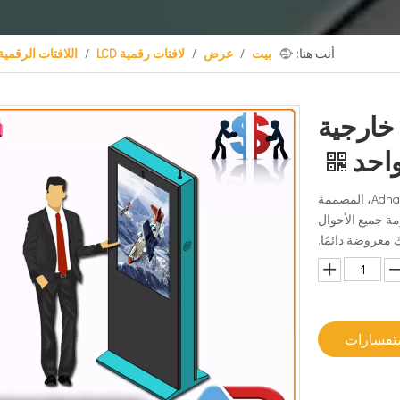
أنت هنا:
بيت
/
عرض
/
لافتات رقمية LCD
/
اللافتات الرقمية
قمية خارجية
واحد
اكتشف اللافتات الرقمية الخارجية مقاس 49 بوصة من Adhaiwell، المصممة
مة جميع الأحوال
معروضة دائمًا.
ستفسارات