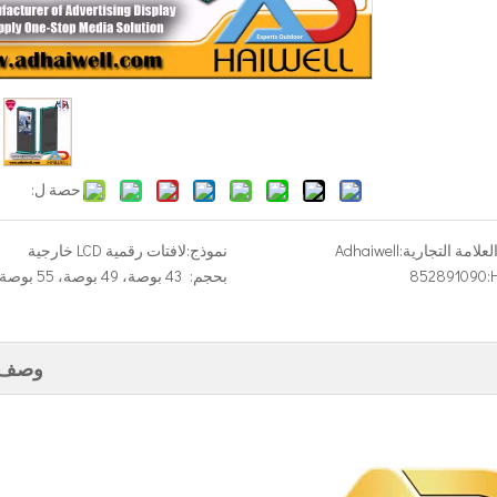
حصة ل:
لعلامة التجارية:
Adhaiwell
نموذج:
لافتات رقمية LCD خارجية
852891090
بحجم:
وصف ا