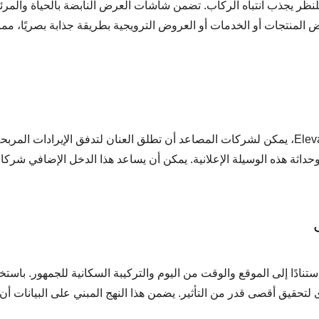
El محتوى ديناميكيًا وملفتًا للنظر يجذب انتباه الركاب. تضمن شاشات العرض النابضة بالحياة وال
عرض المنتجات أو الخدمات أو العروض الترويجية بطريقة جذابة بصريًا، مما
من خلال توفير مساحة إعلانية على اللافتات الرقمية Elevator LCD، يمكن لشركات المصاعد أن تطلق العنان لتدفق الإيرادا
داثة هذه الوسيلة الإعلانية. يمكن أن يساعد هذا الدخل الإضافي شرك
استهدافًا دقيقًا للإعلانات استنادًا إلى الموقع والوقت من اليوم والتركيبة السكانية للجمهور. ب
لتحقيق أقصى قدر من التأثير. يضمن هذا النهج المبني على البيانات أن