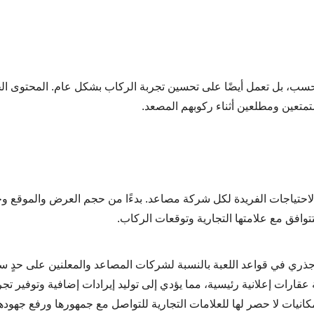
Elevator على توليد الإيرادات فحسب، بل تعمل أيضًا على تحسين تجربة الركاب بشكل عام. المحتو
تمتعين ومطلعين أثناء ركوبهم المصعد.
 للتخصيص لتناسب الاحتياجات الفريدة لكل شركة مصاعد. بدءًا من حجم العرض والموقع
وافق مع علامتها التجارية وتوقعات الركاب.
ة للإعلانات LCD من Elevator بمثابة تغيير جذري في قواعد اللعبة بالنسبة لشركات المصاعد والمعلنين على 
قارات إعلانية رئيسية، مما يؤدي إلى توليد إيرادات إضافية وتوفير تجر
نيات لا حصر لها للعلامات التجارية للتواصل مع جمهورها ورفع جهودها