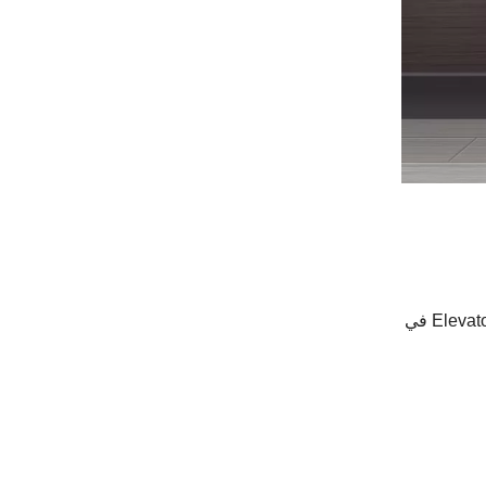
توفر المصاعد فرصة إعلانية فريدة من نوعها لأنها تضمن جمهورًا أسيرًا أثناء الرحلات القصيرة. من خلال وضع اللافتات الرقمية Elevator LCD في