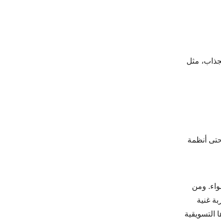
ى الجذاب، مثل
 وحتى أنظمة
حدٍ سواء. ومن
بة غنية
 التسويقية